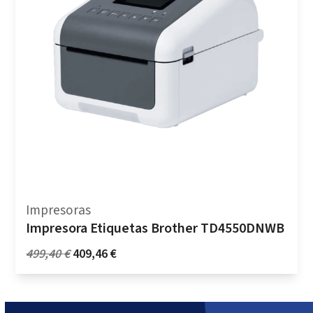
Impresoras
Impresora Etiquetas Brother TD4550DNWB
O
O
499,40
€
409,46
€
preço
preço
original
atual
era:
é: