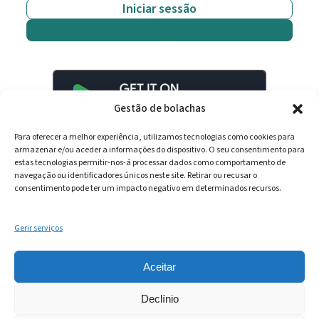
Iniciar sessão
Comece grátis
Gestão de bolachas
Para oferecer a melhor experiência, utilizamos tecnologias como cookies para
armazenar e/ou aceder a informações do dispositivo. O seu consentimento para
estas tecnologias permitir-nos-á processar dados como comportamento de
navegação ou identificadores únicos neste site. Retirar ou recusar o
consentimento pode ter um impacto negativo em determinados recursos.
Gerir serviços
LinkedIn
YouTube
Spotify
Aceitar
Declínio