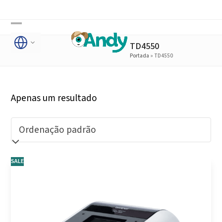
Skip
to
Open
Close
content
TD4550
mobile
mobile
Portada
»
TD4550
menu
menu
Apenas um resultado
SALE