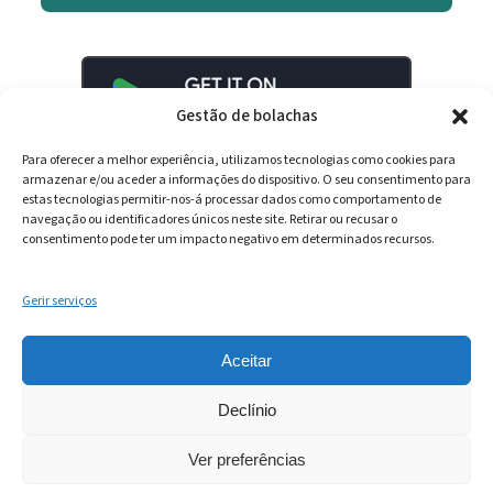
Gestão de bolachas
Para oferecer a melhor experiência, utilizamos tecnologias como cookies para
armazenar e/ou aceder a informações do dispositivo. O seu consentimento para
estas tecnologias permitir-nos-á processar dados como comportamento de
navegação ou identificadores únicos neste site. Retirar ou recusar o
consentimento pode ter um impacto negativo em determinados recursos.
Gerir serviços
LinkedIn
YouTube
Spotify
Aceitar
Declínio
Ver preferências